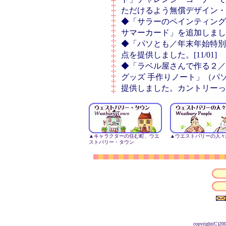
ただけるよう無償デザイン・
◆「サラーのペインティング
サマーカード」を追加しました。[
◆「パソとも／年末年始特別
点を提供しました。[11/01]
◆「ラベル屋さんで作る２／
グッズ 手作りノート」（パ
提供しました。カントリーっぽい
▲キャラクターの住む町、ウエ
▲ウエストバリーの人々
ストバリー・タウン
copyright(C)20